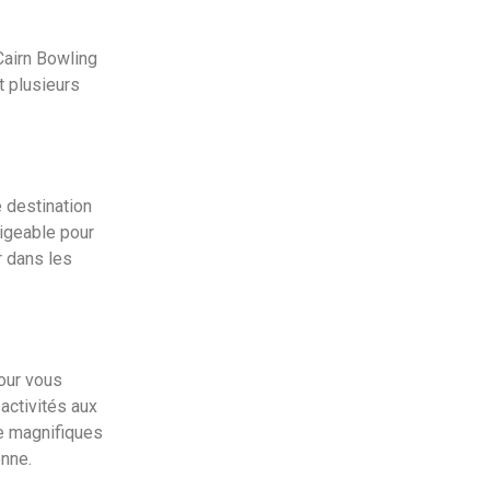
Cairn Bowling
t plusieurs
 destination
ligeable pour
r dans les
our vous
 activités aux
de magnifiques
enne.