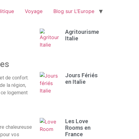
itique
Voyage
Blog sur L’Europe
Agritourisme
Italie
pes
Jours Fériés
t de confort.
en Italie
e la région,
, ce logement
Les Love
ère chaleureuse
Rooms en
France
l pour vos