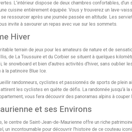
tes. L’intérieur dispose de deux chambres confortables, d’un 
d’une cuisine entièrement équipée. Vous y trouverez un lave-vaisse
 se ressourcer après une journée passée en altitude. Les serviet
r vous invite à savourer un repas avec vue sur les sommets.
me Hiver
table terrain de jeux pour les amateurs de nature et de sensatio
ellis, de La Toussuire et du Corbier se situent à quelques kilomè
ki, le snowboard et bien d’autres activités d’hiver, sans oublier 
à la patinoire Blue Ice.
illir randonneurs, cyclistes et passionnés de sports de plein ai
attirent les cyclistes en quête de défis. La randonnée jusqu’à la 
appartement, vous fera découvrir des panoramas alpins à couper l
aurienne et ses Environs
 le centre de Saint-Jean-de-Maurienne offre un riche patrimoine
el, un incontournable pour découvrir l’histoire de ce couteau icon