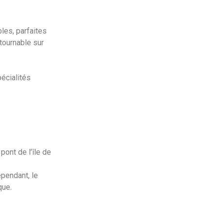
les, parfaites
ntournable sur
pécialités
pont de l’île de
ependant, le
que.