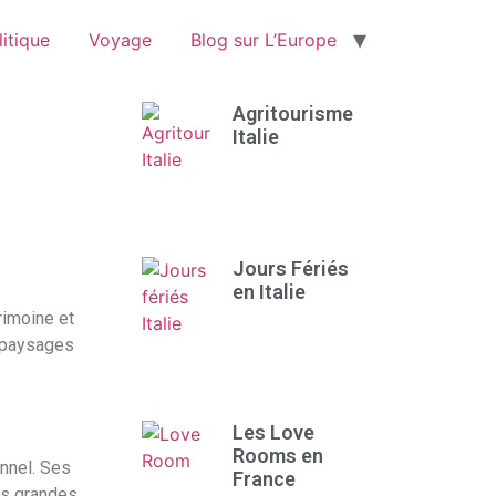
itique
Voyage
Blog sur L’Europe
Agritourisme
Italie
Jours Fériés
en Italie
rimoine et
, paysages
Les Love
Rooms en
onnel. Ses
France
des grandes