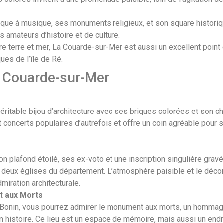
que à musique, ses monuments religieux, et son square historiqu
s amateurs d’histoire et de culture.
tre terre et mer, La Couarde-sur-Mer est aussi un excellent point
ues de l’île de Ré.
a Couarde-sur-Mer
 véritable bijou d’architecture avec ses briques colorées et son c
et concerts populaires d’autrefois et offre un coin agréable pour
n plafond étoilé, ses ex-voto et une inscription singulière gra
deux églises du département. L’atmosphère paisible et le décor
dmiration architecturale.
t aux Morts
Bonin, vous pourrez admirer le monument aux morts, un hommag
on histoire. Ce lieu est un espace de mémoire, mais aussi un end